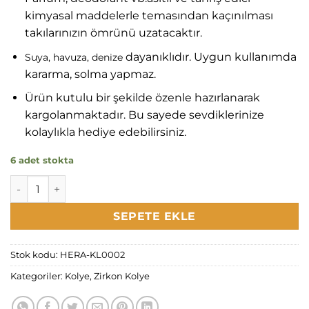
kimyasal maddelerle temasından kaçınılması
takılarınızın ömrünü uzatacaktır.
dayanıklıdır. Uygun kullanımda
Suya, havuza, denize
kararma, solma yapmaz.
Ürün kutulu bir şekilde özenle hazırlanarak
kargolanmaktadır. Bu sayede sevdiklerinize
kolaylıkla hediye edebilirsiniz.
6 adet stokta
Rüya Serisi Su Yolu Lila Taşlı Kolye adet
SEPETE EKLE
Stok kodu:
HERA-KL0002
Kategoriler:
Kolye
,
Zirkon Kolye