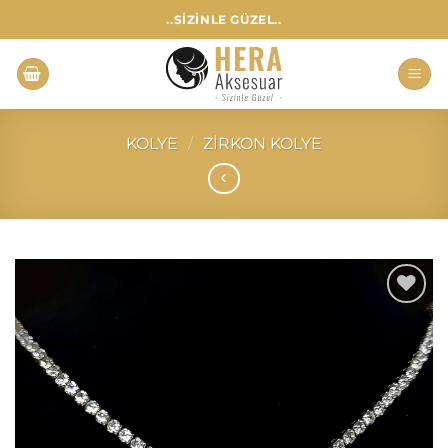
İçeriğe
..SIZINLE GÜZEL..
atla
KOLYE
/
ZIRKON KOLYE